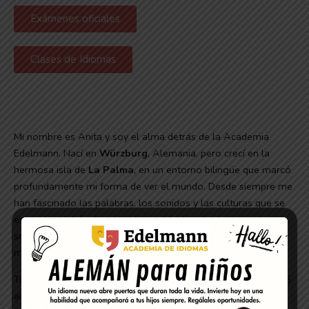
Exámenes oficiales
Clases de Idiomas
Mi nombre es Anita y soy el alma detrás de la Academia
Edelmann. Nací en
Würzburg
, Alemania, pero crecí en la
hermosa isla de
La Palma
, en un entorno bilingüe que marcó
profundamente mi forma de ver el mundo. Desde siempre me
han fascinado las palabras, los sonidos y las culturas que se
esconden detrás de cada idioma. Hablar otra lengua no es
solo aprender vocabulario: es abrir la puerta a nuevas
maneras de pensar, sentir y conectar con el mundo.
Tuve mi primer contacto como profesora de idiomas a los 15
años, cuando algunos padres me preguntaban si podía