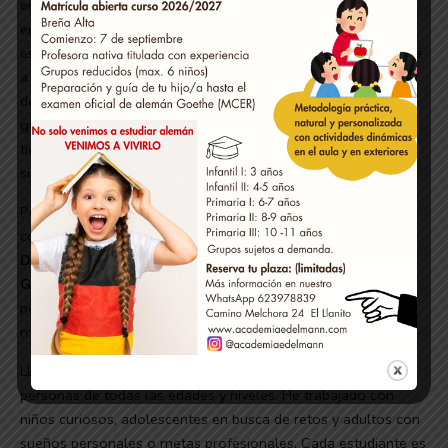
enseñarles a sus hijos. Aquella primera experiencia despertó
en mí la pasión por la enseñanza. Estudié toda mi etapa
escolar y el bachillerato en La Palma, y a los 18 años regresé
a Alemania para continuar mi formación. Allí cursé el grado
de Administración y Dirección de empresas y después de
graduarme con matrícula de honor me quedé trabajando un
tiempo en ese sector. Sin embargo, mi verdadera vocación
siempre estuvo ligada a los idiomas y a la enseñanza.
Por eso decidí especializarme como profesora de alemán
como lengua extranjera a través del programa
DLL –
Deutsch Lehren Lernen
, una formación impartida por el
Goethe-Institut
que me proporcionó las herramientas
pedagógicas necesarias para enseñar de forma efectiva,
moderna y centrada en el alumno.
Llevo varios años enseñando alemán. español e inglés a
personas de todas las edades y niveles. He trabajado con
niños curiosos, adolescentes en busca de retos y adultos con
sueños personales o metas profesionales. Cada estudiante es