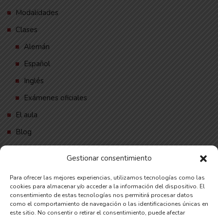
Modalidades
Clases
Alemán
Español
Inglés
Exámenes oficiales
El aula
Blog
Contacto
Gestionar consentimiento
Español
Para ofrecer las mejores experiencias, utilizamos tecnologías como las
English
cookies para almacenar y/o acceder a la información del dispositivo. El
consentimiento de estas tecnologías nos permitirá procesar datos
Deutsch
como el comportamiento de navegación o las identificaciones únicas en
este sitio. No consentir o retirar el consentimiento, puede afectar